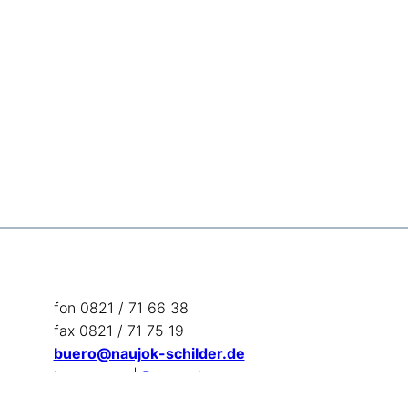
fon 0821 / 71 66 38
fax 0821 / 71 75 19
buero@naujok-schilder.de
Impressum
|
Datenschutz